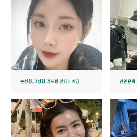
눈성형,코성형,리프팅,안티에이징
안면윤곽