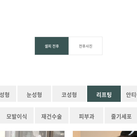
셀피 전후
전후사진
성형
눈성형
코성형
리프팅
안티
모발이식
재건수술
피부과
줄기세포