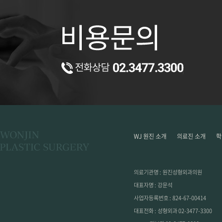
WJ 원진 소개
의료진 소개
학
의료기관명 :
원진성형외과의원
대표자명 :
강문석
사업자등록번호 :
824-67-00414
대표전화 :
성형외과
02-3477-3300