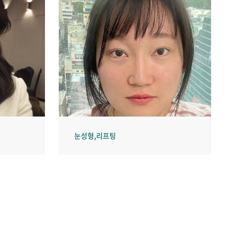
눈성형,리프팅