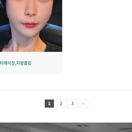
안티에이징,지방흡입
1
2
3