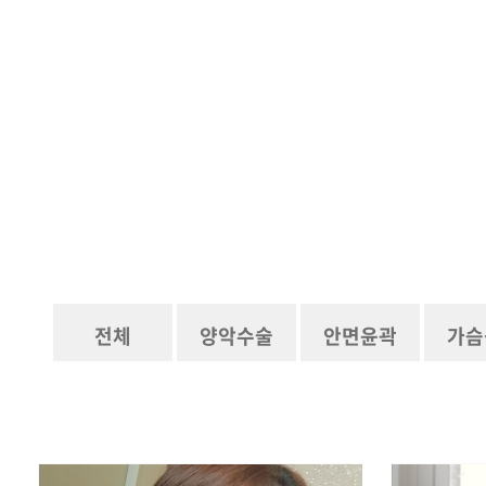
전체
양악수술
안면윤곽
가슴