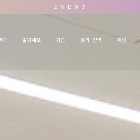
E V E N T +
부과
줄기세포
가슴
윤곽·양악
체형