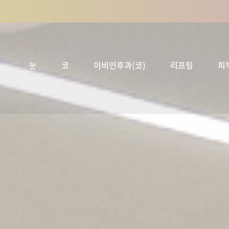
눈
코
이비인후과(코)
리프팅
피