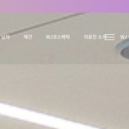
남자
재건
WJ코스메틱
의료진 소개
WJ