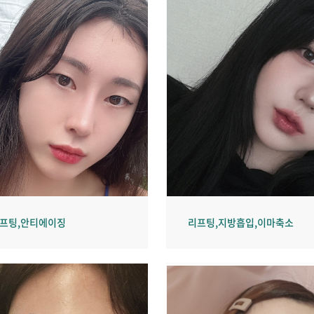
리프팅,안티에이징
리프팅,지방흡입,이마축소