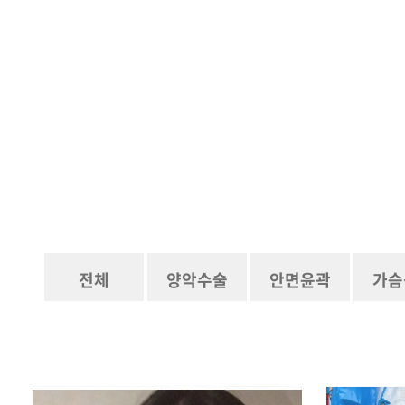
전체
양악수술
안면윤곽
가슴