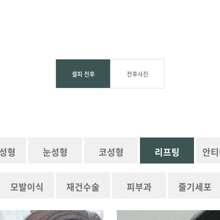
셀피 전후
전후사진
성형
눈성형
코성형
리프팅
안티
모발이식
재건수술
피부과
줄기세포