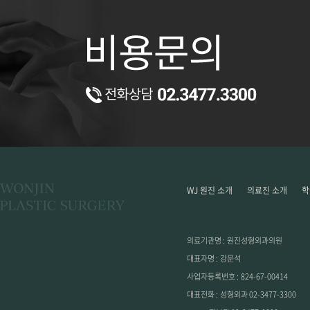
WJ 원진 소개
의료진 소개
학
의료기관명 :
원진성형외과의원
대표자명 :
강문석
사업자등록번호 :
824-67-00414
대표전화 :
성형외과
02-3477-3300