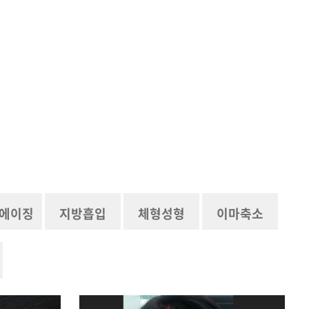
에이징
지방흡입
체형성형
이마축소