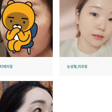
안티에이징
눈성형,리프팅