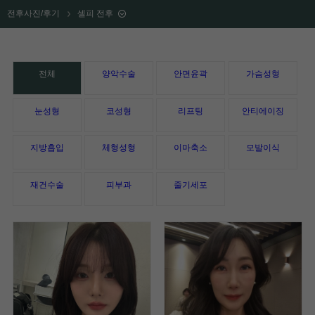
전후사진/후기
셀피 전후
전체
양악수술
안면윤곽
가슴성형
눈성형
코성형
리프팅
안티에이징
지방흡입
체형성형
이마축소
모발이식
재건수술
피부과
줄기세포