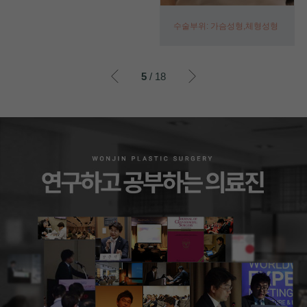
수술부위: 가슴성형,체형성형
이전
이후
5
/ 18