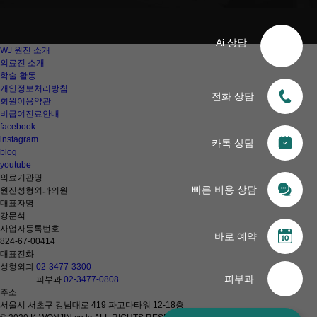
Ai 상담
WJ 원진 소개
의료진 소개
학술 활동
개인정보처리방침
전화 상담
회원이용약관
비급여진료안내
facebook
instagram
카톡 상담
blog
youtube
의료기관명
빠른 비용 상담
원진성형외과의원
대표자명
강문석
사업자등록번호
바로 예약
824-67-00414
대표전화
성형외과
02-3477-3300
피부과
피부과
02-3477-0808
주소
서울시 서초구 강남대로 419 파고다타워 12-18층