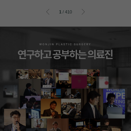
이전
이후
1
/ 410