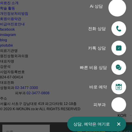
의료진 소개
Ai 상담
학술 활동
개인정보처리방침
회원이용약관
비급여진료안내
전화 상담
facebook
instagram
blog
youtube
카톡 상담
의료기관명
원진성형외과의원
대표자명
강문석
빠른 비용 상담
사업자등록번호
824-67-00414
대표전화
바로 예약
성형외과
02-3477-3300
피부과
02-3477-0808
주소
서울시 서초구 강남대로 419 파고다타워 12-18층
피부과
© 2020 K-WONJIN.co.kr ALL RIGHTS RESERVED
KOR
상담,
예약은
여기로
카톡상담
전화상담