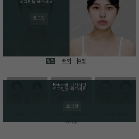
로그인을 해주세요
로그인
정면
45도
측면
Before를 보시려면
로그인을 해주세요
로그인
안면윤곽,코성형
안면윤곽,리프팅,안티
양악수술,안면윤곽
에이징