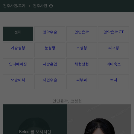
전후사진/후기
전후사진
전체
양악수술
안면윤곽
양악윤곽 CT
가슴성형
눈성형
코성형
리프팅
안티에이징
지방흡입
체형성형
이마축소
모발이식
재건수술
피부과
쁘띠
안면윤곽, 코성형
Before를 보시려면