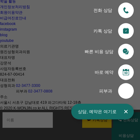
학술 활동
개인정보처리방침
전화 상담
회원이용약관
비급여진료안내
facebook
instagram
카톡 상담
blog
youtube
의료기관명
빠른 비용 상담
원진성형외과의원
대표자명
강문석
사업자등록번호
바로 예약
824-67-00414
대표전화
성형외과
02-3477-3300
피부과
피부과
02-3477-0808
주소
서울시 서초구 강남대로 419 파고다타워 12-18층
© 2020 K-WONJIN.co.kr ALL RIGHTS RESERVED
상담,
예약은
여기로
KOR
카톡상담
전화상담
비용상담