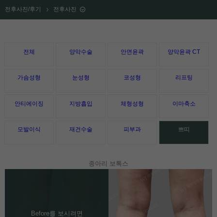
전후사진/후기
전후사진
전체
양악수술
안면윤곽
양악윤곽 CT
가슴성형
눈성형
코성형
리프팅
안티에이징
지방흡입
체형성형
이마축소
모발이식
재건수술
피부과
쁘띠
종아리 보톡스
Before를 보시려면