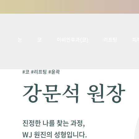
눈
코
이비인후과(코)
리프팅
피
#코
#리프팅
#윤곽
강문석 원장
진정한 나를 찾는 과정,
WJ 원진의 성형입니다.