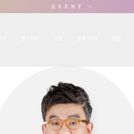
E V E N T +
부과
줄기세포
가슴
윤곽·양악
체형