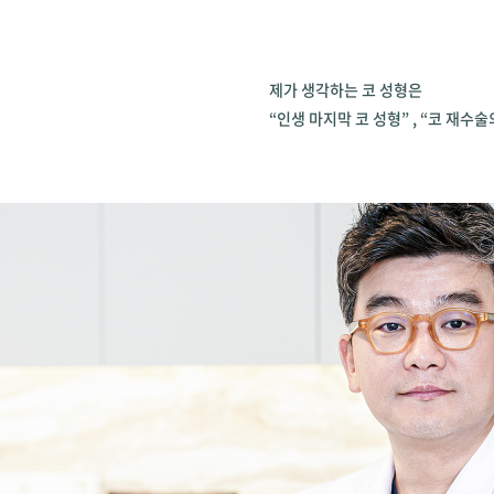
제가 생각하는 코 성형은
“인생 마지막 코 성형” , “코 재수술