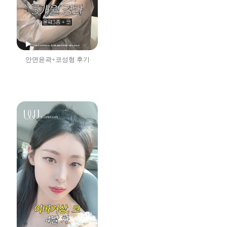
안면윤곽+코성형 후기