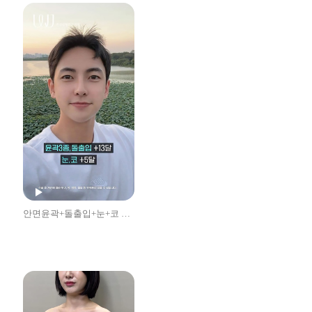
안면윤곽+돌출입+눈+코 남자성형 후기