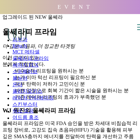
배경
E V E N T
업그레이드 된 NEW 울쎄라
울쎄라피 프라임
피부과
Reju-N
더 깊은 초음파, 더 정교한 타겟팅
MCT 메타셀
이런 고민이 있는
울쎄라피 프라임
분에게 적합합니다.
써마지 FLX
비수술적 리프팅을 원하시는 분
소프웨이브
눈가 이마 턱선 리프팅이 필요하신 분
볼뉴머
피부 탄력이 저하가 고민이신 분
온다
바쁜 일정으로 회복 기간이 짧은 시술을 원하시는 분
올리지오키스
기존 레이저 리프팅의 효과가 부족했던 분
레이저 안티에이징
스킨부스터
WJ 원진의 울쎄라피 프라임
색소 모공
여드름 홍조
울쎄라피 프라임은 미국 FDA 승인을 받은 차세대 비침습적 리
프팅 장비로, 고강도 집속 초음파(HIFU) 기술을 활용해 피부
깊은 SMAS층까지 에너지를 전달하여 탄력을 개선하고 주름