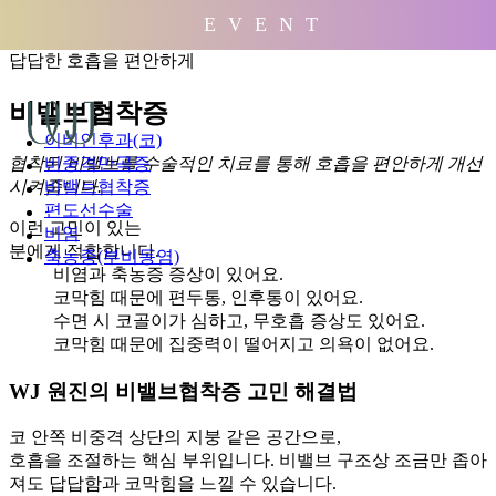
배경
E V E N T
답답한 호흡을 편안하게
비밸브협착증
이비인후과(코)
협착된 비밸브를 수술적인 치료를 통해 호흡을 편안하게 개선
비중격만곡증
시켜줍니다.
비밸브협착증
편도선수술
이런 고민이 있는
비염
분에게 적합합니다.
축농증(부비동염)
비염과 축농증 증상이 있어요.
코막힘 때문에 편두통, 인후통이 있어요.
수면 시 코골이가 심하고, 무호흡 증상도 있어요.
코막힘 때문에 집중력이 떨어지고 의욕이 없어요.
WJ 원진의 비밸브협착증 고민 해결법
코 안쪽 비중격 상단의 지붕 같은 공간으로,
호흡을 조절하는 핵심 부위입니다. 비밸브 구조상 조금만 좁아
져도 답답함과 코막힘을 느낄 수 있습니다.