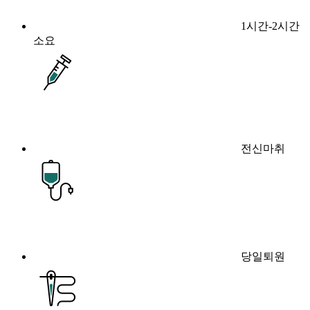
1시간-2시간
소요
전신마취
당일퇴원