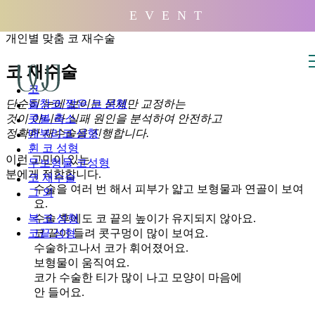
배경
E V E N T
개인별 맞춤 코 재수술
코 재수술
코
단순히 눈에 보이는 문제만 교정하는
들창코·짧은 코 성형
것이 아니라 실패 원인을 분석하여 안전하고
콧볼 축소
정확한 재수술을 진행합니다.
매부리코 성형
휜 코 성형
이런 고민이 있는
무보형물 코성형
분에게 적합합니다.
코 재수술
수술을 여러 번 해서 피부가 얇고 보형물과 연골이 보여
그 외
요.
수술 후에도 코 끝의 높이가 유지되지 않아요.
복 코 성형
코 끝이 들려 콧구멍이 많이 보여요.
코끝 성형
수술하고나서 코가 휘어졌어요.
보형물이 움직여요.
코가 수술한 티가 많이 나고 모양이 마음에
안 들어요.