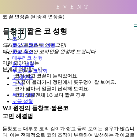
배경
E V E N T
코 끝 연장술 (비중격 연장술)
들창코·짧은 코 성형
코
돼지코 스트레스는 이제 그만!
들창코·짧은 코 성형
매끈하고 세련된 코라인을 완성해 드립니다.
콧볼 축소
매부리코 성형
이런 고민이 있는
휜 코 성형
분에게 적합합니다.
무보형물 코성형
코가 짧고 코끝이 들려있어요.
코 재수술
코 끝이 올라가서 정면에서 콧구멍이 잘 보여요.
그 외
코가 짧아서 얼굴이 납작해 보여요.
코가 얼굴전체 1/3 보다 짧은 경우
복 코 성형
코끝 성형
WJ 원진의 들창코·짧은코
고민 해결법
들창코는 대부분 코의 길이가 짧고 들려 보이는 경우가 많습니
다. 이는 전체적으로 코의 조직이 부족하여 발생하는 것이므로