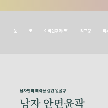
눈
코
이비인후과(코)
리프팅
피
남자만의 매력을 살린 얼굴형
남자 안면윤곽