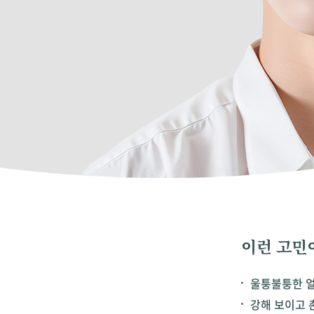
이런 고민
울퉁불퉁한 
강해 보이고 