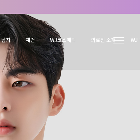
남자
재건
WJ코스메틱
의료진 소개
WJ