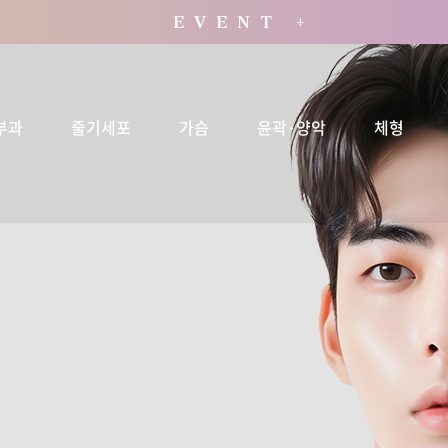
E V E N T +
부과
줄기세포
가슴
윤곽·양악
체형