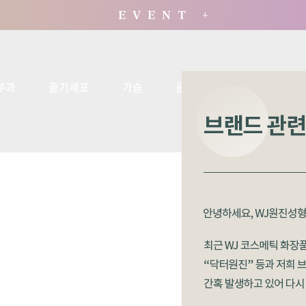
E V E N T +
부과
줄기세포
가슴
윤곽·양악
체형