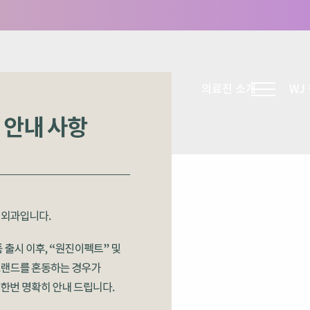
남자
재건
WJ코스메틱
의료진 소개
WJ