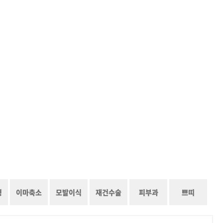
형
이마축소
모발이식
재건수술
피부과
쁘띠