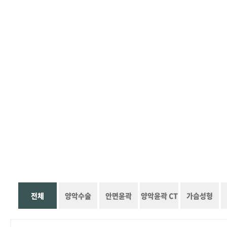
전체
양악수술
안면윤곽
양악윤곽 CT
가슴성형