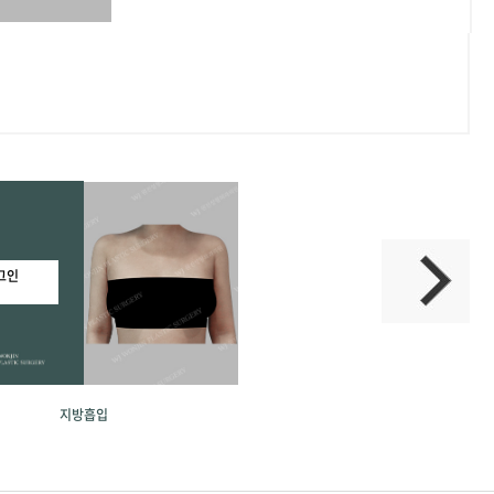
그인
지방흡입