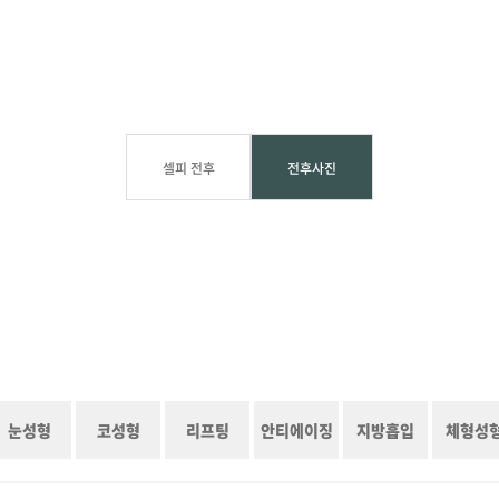
셀피 전후
전후사진
눈성형
코성형
리프팅
안티에이징
지방흡입
체형성