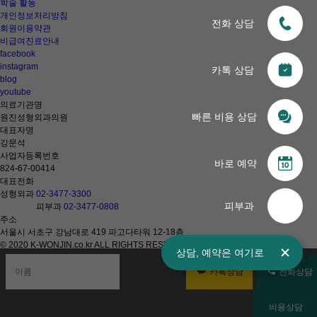
학술 활동
개인정보처리방침
전화 상담
회원이용약관
비급여진료안내
facebook
instagram
카톡 상담
blog
youtube
의료기관명
빠른 비용 상담
원진성형외과의원
대표자명
강문석
사업자등록번호
바로 예약
824-67-00414
대표전화
성형외과
02-3477-3300
피부과
피부과
02-3477-0808
주소
서울시 서초구 강남대로 419 파고다타워 12-18층
© 2020 K-WONJIN.co.kr ALL RIGHTS RESERVED
상담,
예약은
여기로
KOR
카톡상담
전화상담
비용상담