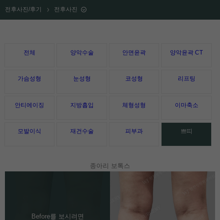
전후사진/후기
전후사진
전체
양악수술
안면윤곽
양악윤곽 CT
가슴성형
눈성형
코성형
리프팅
안티에이징
지방흡입
체형성형
이마축소
모발이식
재건수술
피부과
쁘띠
종아리 보톡스
Before를 보시려면